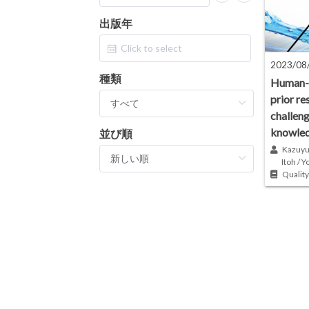
出版年
2023/08
種類
Human-W
prior re
challeng
knowled
並び順
Kazuyuk
Itoh / 
Quality