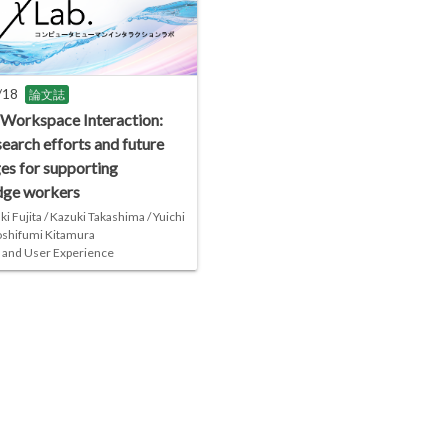
/18
論文誌
orkspace Interaction:
search efforts and future
es for supporting
ge workers
i Fujita / Kazuki Takashima / Yuichi
Yoshifumi Kitamura
 and User Experience