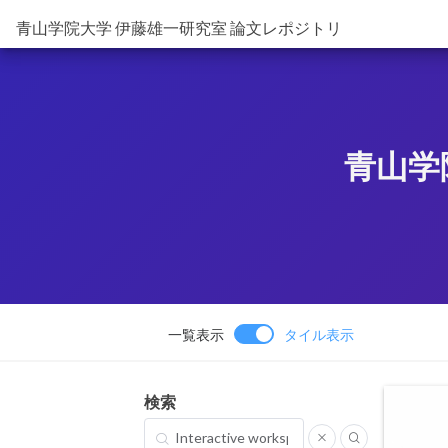
青山学院大学 伊藤雄一研究室 論文レポジトリ
青山学
一覧表示
タイル表示
検索