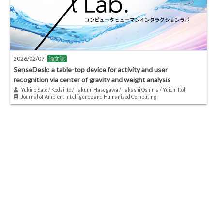
2026/02/07
論文誌
SenseDesk: a table-top device for activity and user
recognition via center of gravity and weight analysis
Yukino Sato / Kodai Ito / Takumi Hasegawa / Takashi Oshima / Yuichi Itoh
Journal of Ambient Intelligence and Humanized Computing