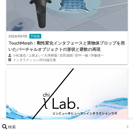
2026/03/05
予稿集
TouchMorph：剛性変化インタフェースと実物体プロップを用
いたバーチャルオブジェクトの形状と硬軟の再現
小松遼也 / 上堀まい / 大津耕陽 / 吉田成朗 / 田中一敏 / 伊藤雄一
インタラクション2026論文集
検索